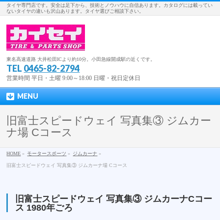
タイヤ専門店です。安全は足下から、技術とノウハウに自信あります。カタログには載ってい
ないタイヤの違いも沢山あります。タイヤ選びご相談下さい。
東名高速道路 大井松田ICより約10分。小田急線開成駅の近くです。
TEL
0465-82-2794
営業時間 平日・土曜 9:00～18:00 日曜・祝日定休日
MENU
旧富士スピードウェイ 写真集③ ジムカー
ナ場 Cコース
HOME
»
モータースポーツ
»
ジムカーナ
»
旧富士スピードウェイ 写真集③ ジムカーナ場 Cコース
旧富士スピードウェイ 写真集③ ジムカーナCコー
ス 1980年ごろ